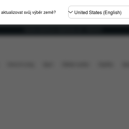
Other
e aktualizovat svůj výběr země?
Regions
Doprava zdarma pro objednávky nad 1 400,00 Kč
 automobily
Instalace
Rozměry
Co je zahrnuto v c
Home & Living
Sport
Dětské nosítko
Doplňky
Spo