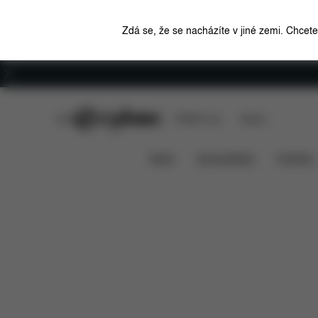
Zdá se, že se nacházíte v jiné zemi. Chcet
Kariéra
CYBEX Club
CYBEX Live
Stores
Funkce
Kompatibilita s
SIRONA GI I-SIZE
News
Autosedačky
Kočárky