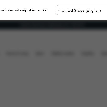
Other
e aktualizovat svůj výběr země?
Regions
Doprava zdarma pro objednávky nad 1 400,00 Kč
omobily
Rozměry
Co je zahrnuto v ceně?
Položky
Home & Living
Sport
Dětské nosítko
Doplňky
Spo