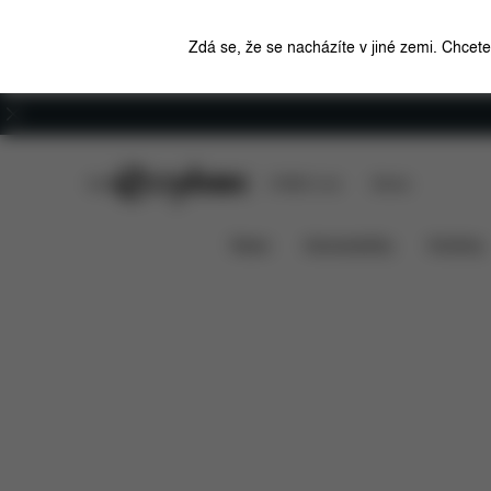
Zdá se, že se nacházíte v jiné zemi. Chcet
Kariéra
CYBEX Club
CYBEX Live
Stores
Pallas B2 i-Size
Funkce
Kompatibilita s aut
News
Autosedačky
Kočárky