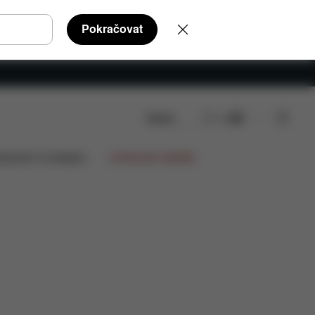
Pokračovat
Hledat
CS
 ke stažení
Náhradní díly
Recenze
lupráce na designu
Limitované nabídky