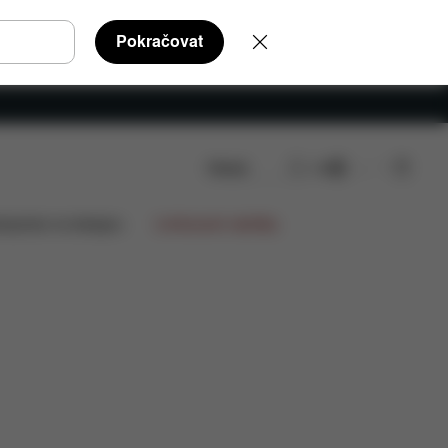
Pokračovat
Hledat
CS
 ke stažení
Náhradní díly
Recenze
lupráce na designu
Limitované nabídky