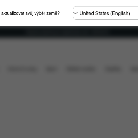
Other
e aktualizovat svůj výběr země?
Regions
Doprava zdarma pro objednávky nad 1 400,00 Kč
omobily
Rozměry
Co je zahrnuto v ceně?
Položky
Home & Living
Sport
Dětské nosítko
Doplňky
Spo