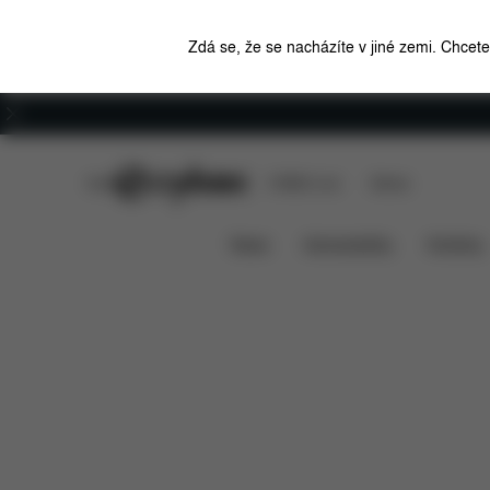
Zdá se, že se nacházíte v jiné zemi. Chcet
Kariéra
CYBEX Club
CYBEX Live
Stores
Pallas B2 i-Size
Funkce
Kompatibilita s aut
News
Autosedačky
Kočárky