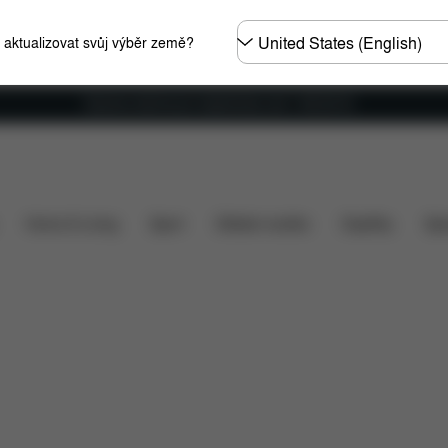
Other
e aktualizovat svůj výběr země?
Regions
Doprava zdarma pro objednávky nad 1 400,00 Kč
omobily
Rozměry
Co je zahrnuto v ceně?
Položky
Home & Living
Sport
Dětské nosítko
Doplňky
Spo