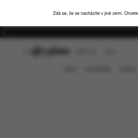
Zdá se, že se nacházíte v jiné zemi. Chcet
Kariéra
CYBEX Club
CYBEX Live
Stores
Pallas B2 i-Size
Funkce
Kompatibilita s aut
News
Autosedačky
Kočárky