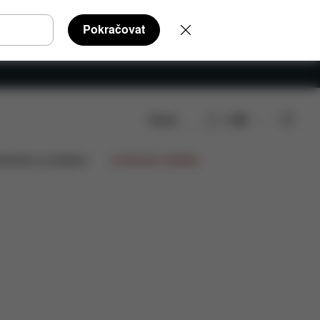
Pokračovat
Hledat
CS
 ke stažení
Náhradní díly
Recenze
lupráce na designu
Limitované nabídky