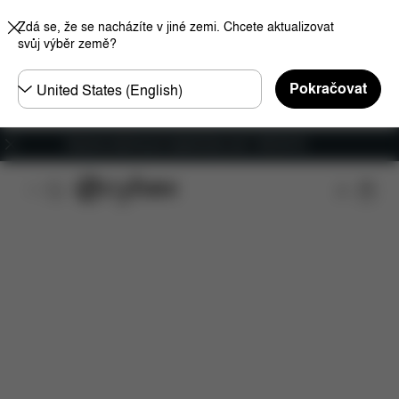
Zdá se, že se nacházíte v jiné zemi. Chcete aktualizovat
svůj výběr země?
Other
Pokračovat
Regions
Doprava zdarma pro objednávky nad 1 400,00 Kč
Funkce
Kompatibilita s automobily
Instalace