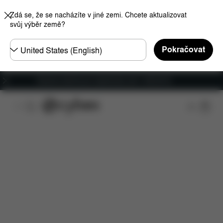
Zdá se, že se nacházíte v jiné zemi. Chcete aktualizovat
svůj výběr země?
Other
Pokračovat
Regions
Doprava zdarma pro objednávky nad 1 400,00 Kč
Funkce
Kompatibilita s automobily
Instalace