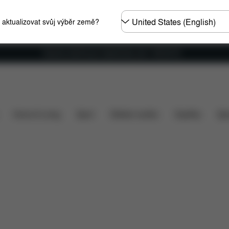
Other
e aktualizovat svůj výběr země?
Regions
Doprava zdarma pro objednávky nad 1 400,00 Kč
tomobily
Instalace
Rozměry
Co je zahrnuto v ceně
Home & Living
Sport
Dětské nosítko
Doplňky
Spo