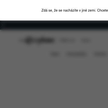
Zdá se, že se nacházíte v jiné zemi. Chcet
Kariéra
CYBEX Club
CYBEX Live
Stores
Funkce
Kompatibilita s au
Solution T i-Fix
News
Autosedačky
Kočárky