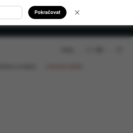
Pokračovat
Hledat
CS
íly
Recenze
lupráce na designu
Limitované nabídky