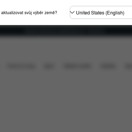
Other
e aktualizovat svůj výběr země?
Regions
Doprava zdarma pro objednávky nad 1 400,00 Kč
rnuto v ceně?
Položky ke stažení
FAQ
Náhradní d
Home & Living
Sport
Dětské nosítko
Doplňky
Spo