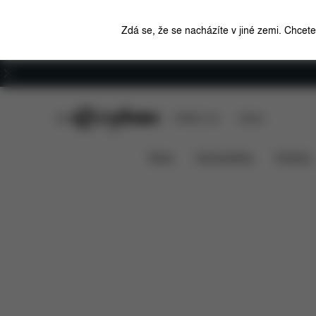
Zdá se, že se nacházíte v jiné zemi. Chcet
Kariéra
CYBEX Club
CYBEX Live
Stores
Funkce
Rozměry
Co je zah
SNOGGA 2
News
Autosedačky
Kočárky