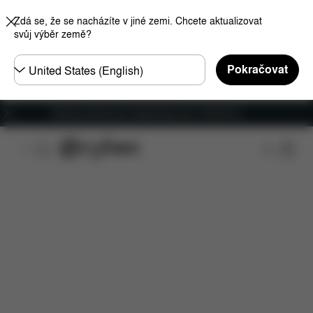
Zdá se, že se nacházíte v jiné zemi. Chcete aktualizovat
svůj výběr země?
Other
Pokračovat
Regions
Doprava zdarma pro objednávky nad 1 400,00 Kč
Funkce
Kompatibilita s automobily
Instalace