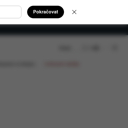
Pokračovat
Hledat
CS
díly
Recenze
lupráce na designu
Limitované nabídky