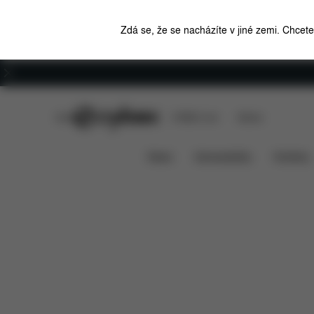
Zdá se, že se nacházíte v jiné zemi. Chcet
Kariéra
CYBEX Club
CYBEX Live
Stores
Funkce
Rozměry
Mios 3 Lux Carry Cot
News
Autosedačky
Kočárky