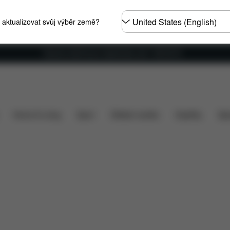
Other
e aktualizovat svůj výběr země?
Regions
Doprava zdarma pro objednávky nad 1 400,00 Kč
Co je zahrnuto v ceně?
Položky ke stažení
Náhradní 
Home & Living
Sport
Dětské nosítko
Doplňky
Spo