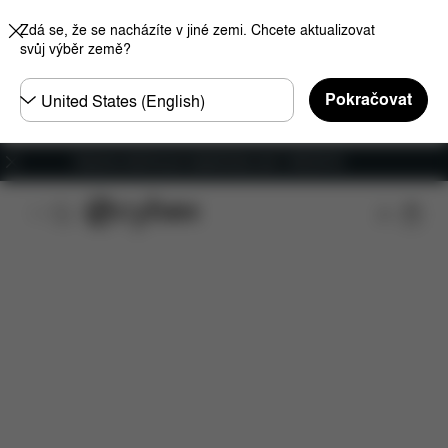
Zdá se, že se nacházíte v jiné zemi. Chcete aktualizovat
svůj výběr země?
Other
Pokračovat
Regions
Doprava zdarma pro objednávky nad 1 400,00 Kč
Rozměry
Náhradní díly
Recenze