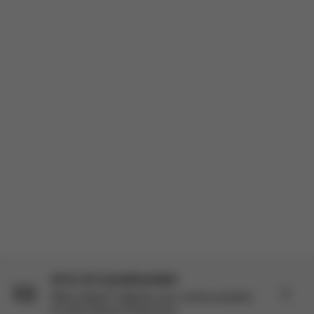
Da
Milena S.
🇩🇪
29/12/23
pu
Ověřený kupující
In diese Tasche sieht sehr elegant aus.
Eine super Tasche mit viel stauraum!
Načíst více recenzí
Je tu víc k prozkoumání
Stále zvědaví? Objevte více o tomto produktu
na naší stránce Prozkoumat.