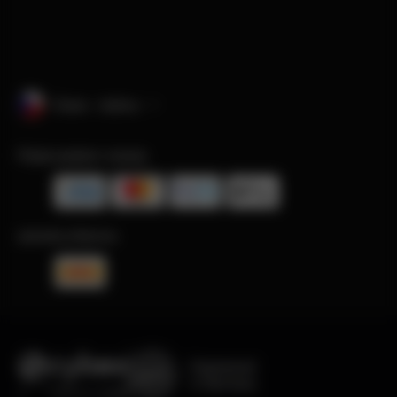
Česko · čeština
Přijaté platební metody
způsoby přepravy
Engineered
in Germany