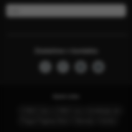
E-mail
Zůstaňme v kontaktu
Quick Links
CYBEX Club
CYBEX Live
Kontaktujte nás
Prague Flagship Store
Obchody
Kariéra