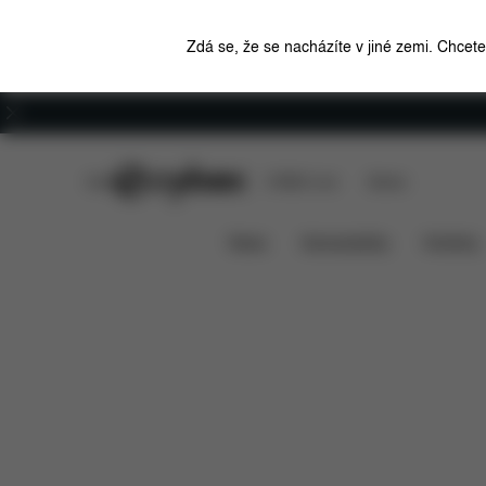
Zdá se, že se nacházíte v jiné zemi. Chcet
Kariéra
CYBEX Club
CYBEX Live
Stores
Rozměry
Náhradní díly
R
Nákupní taška
News
Autosedačky
Kočárky