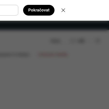
Pokračovat
Hledat
CS
lupráce na designu
Limitované nabídky