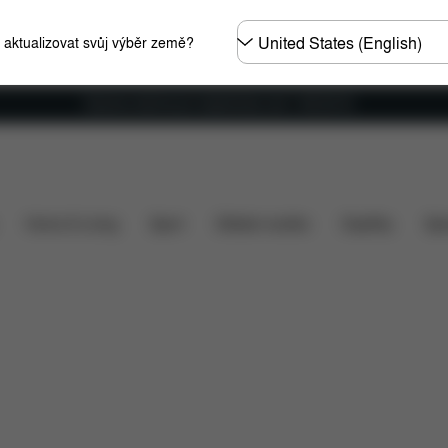
Other
e aktualizovat svůj výběr země?
Regions
Doprava zdarma pro objednávky nad 1 400,00 Kč
ecenze
Home & Living
Sport
Dětské nosítko
Doplňky
Spo