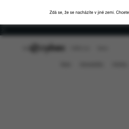
Zdá se, že se nacházíte v jiné zemi. Chcet
Kariéra
CYBEX Club
CYBEX Live
Stores
Funkce
Sedačka ke golfové konfiguraci Mios 2
News
Autosedačky
Kočárky