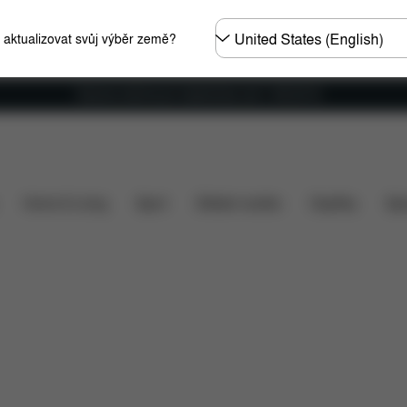
Other
e aktualizovat svůj výběr země?
Regions
Doprava zdarma pro objednávky nad 1 400,00 Kč
Co je zahrnuto v ceně?
Položky ke stažení
Náhra
Home & Living
Sport
Dětské nosítko
Doplňky
Spo