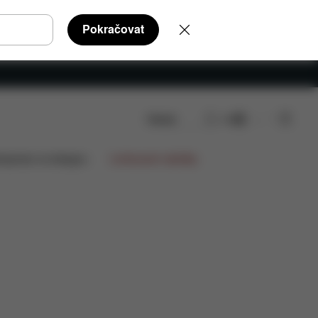
Pokračovat
Hledat
CS
dní díly
Recenze
lupráce na designu
Limitované nabídky