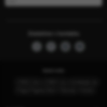
E-mail
Zůstaňme v kontaktu
Quick Links
CYBEX Club
CYBEX Live
Kontaktujte nás
Prague Flagship Store
Obchody
Kariéra