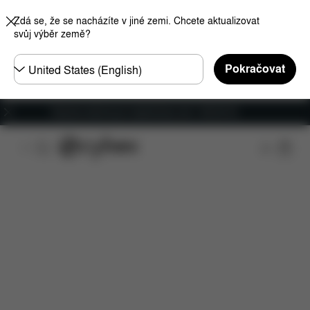
Zdá se, že se nacházíte v jiné zemi. Chcete aktualizovat
svůj výběr země?
Other
Pokračovat
Regions
Doprava zdarma pro objednávky nad 1 400,00 Kč
Funkce
Kompatibilita s automobily
Rozměry