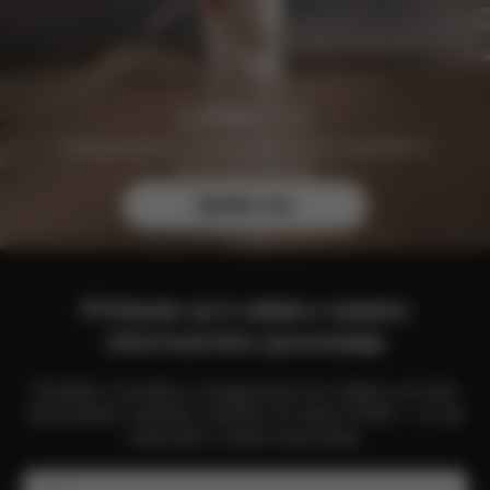
Zaregistrujte se zdarma ještě dnes a zajistěte si
exkluzivní výhody.
Zjistěte více
Přihlaste se k odběru našeho
informačního zpravodaje
Zůstaňte v kontaktu a zaregistrujte se k odběru novinek,
nejnovějších nabídek a dalšího ze světa CYBEX – to vše
naleznete v našem zpravodaji.