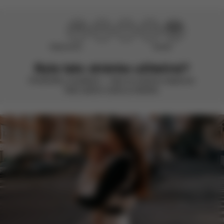
Nepomohlo
Skvělé
Byla tato stránka užitečná?
Ohodnoťte ji smajlíkem – vždy se snažíme zlepšovat.
Vaše zpětná vazba je důležitá.