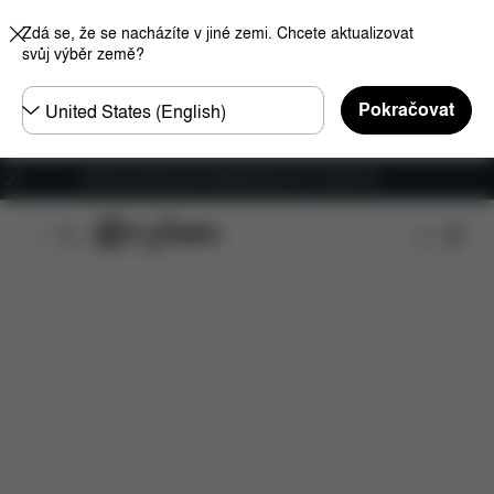
Zdá se, že se nacházíte v jiné zemi. Chcete aktualizovat
svůj výběr země?
Other
Pokračovat
Regions
Doprava zdarma pro objednávky nad 1 400,00 Kč
Funkce
Kompatibilita s automobily
Rozměry