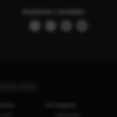
Zůstaňme v kontaktu
Obchody
Kariéra
Service
Our Categories
e & FAQ
CYBEX Strollers