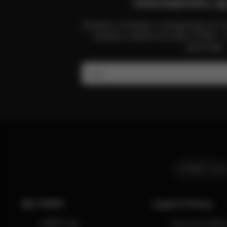
informačního zp
Zůstaňte v kontaktu a zaregistrujte se k
nabídek a dalšího ze světa CYBEX – 
zpravodaji.
E-mail
CYBEX Club
My CYBEX
Legal & Privacy
CYBEX Club
Terms & Conditio