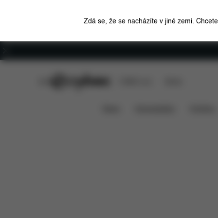
Zdá se, že se nacházíte v jiné zemi. Chcet
Kariéra
CYBEX Club
CYBEX Live
Stores
Položky ke stažení
Náh
MOSKYTIÉRA AVI
News
Autosedačky
Kočárky