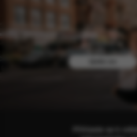
Zaregistrujte se zdarma ještě dnes a zajistěte si 
Zjistěte více
Přihlaste se k od