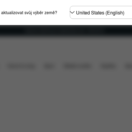
Other
e aktualizovat svůj výběr země?
Regions
Doprava zdarma pro objednávky nad 1 400,00 Kč
radní díly
Recenze
Home & Living
Sport
Dětské nosítko
Doplňky
Spo