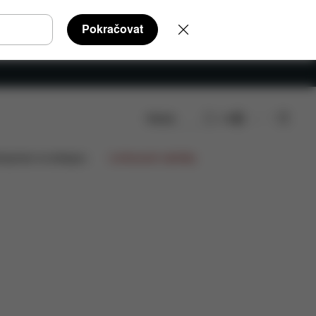
Pokračovat
Hledat
CS
lupráce na designu
Limitované nabídky