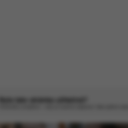
Tento produkt zatím nemá žádné recenze.
Byla tato stránka užitečná?
Ohodnoťte ji smajlíkem – vždy se snažíme zlepšovat. Vaše zpětná vazba