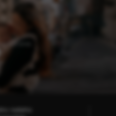
exkluzivní výhody.
běru našeho