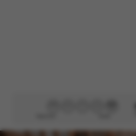
Nepomohlo
Skvělé