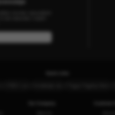
ravodaje
 odběru novinek, nejnovějších
to vše naleznete v našem
Quick Links
CYBEX Live
Kontaktujte nás
Prague Flagship Store
Our Company
Customer 
ns
About Us
Servic