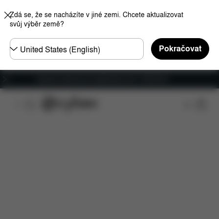
Zdá se, že se nacházíte v jiné zemi. Chcete aktualizovat
svůj výběr země?
Other
Pokračovat
Regions
Doprava zdarma pro objednávky nad 1 400,00 Kč
Funkce
Kompatibilita s automobily
Instalace