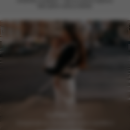
Ohodnoťte ji smajlíkem – vždy se snažíme zlepšovat.
Vaše zpětná vazba je důležitá.
Zaregistrujte se zdarma ještě dnes a zajistěte si
exkluzivní výhody.