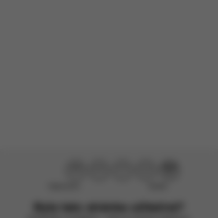
Tento produkt zatím nemá žádné recenze.
Nepomohlo
Skvělé
Byla tato stránka užitečná?