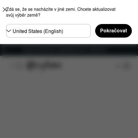
Zdá se, že se nacházíte v jiné zemi. Chcete aktualizovat
svůj výběr země?
Other
Pokračovat
Regions
Doprava zdarma pro objednávky nad 1 400,00 Kč
Funkce
Kompatibilita s automobily
Rozměry