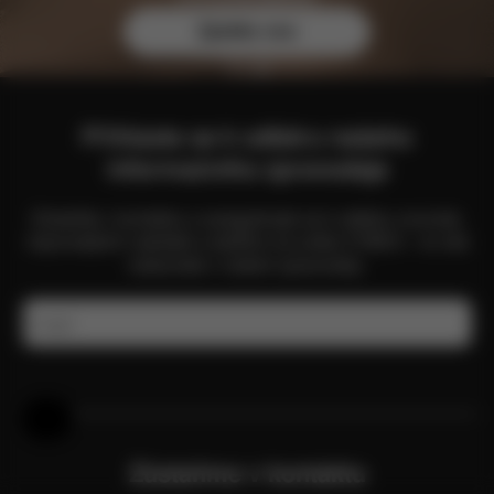
Zjistěte více
Přihlaste se k odběru našeho
informačního zpravodaje
Zůstaňte v kontaktu a zaregistrujte se k odběru novinek,
nejnovějších nabídek a dalšího ze světa CYBEX – to vše
naleznete v našem zpravodaji.
E-mail
Nápověda a zpětná vazba
Zůstaňme v kontaktu