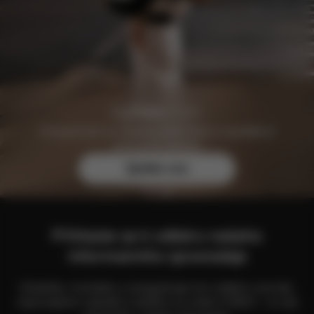
Zaregistrujte se zdarma ještě dnes a zajistěte si
exkluzivní výhody.
Zjistěte více
Přihlaste se k odběru našeho
informačního zpravodaje
Zůstaňte v kontaktu a zaregistrujte se k odběru novinek,
nejnovějších nabídek a dalšího ze světa CYBEX – to vše