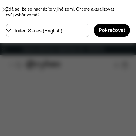
Zdá se, že se nacházíte v jiné zemi. Chcete aktualizovat
svůj výběr země?
Other
Pokračovat
Regions
Doprava zdarma pro objednávky nad 1 400,00 Kč
Funkce
Kompatibilita s automobily
Rozměry