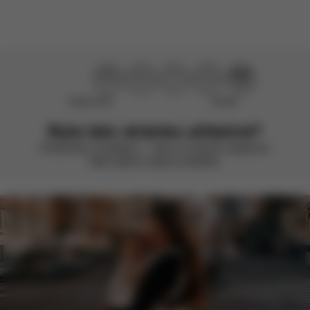
Nepomohlo
Skvělé
Byla tato stránka užitečná?
Ohodnoťte ji smajlíkem – vždy se snažíme zlepšovat.
Vaše zpětná vazba je důležitá.