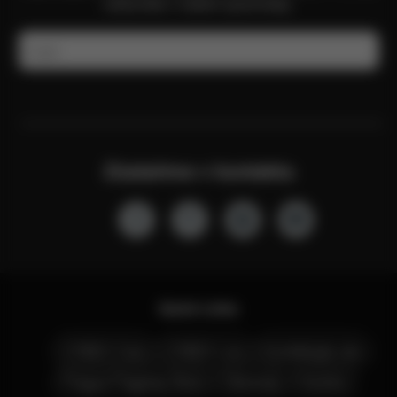
naleznete v našem zpravodaji.
E-mail
Zůstaňme v kontaktu
Quick Links
CYBEX Club
CYBEX Live
Kontaktujte nás
Prague Flagship Store
Obchody
Kariéra