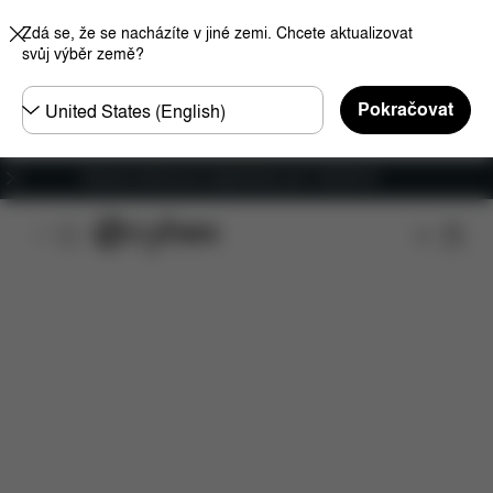
Zdá se, že se nacházíte v jiné zemi. Chcete aktualizovat
svůj výběr země?
Other
Pokračovat
Regions
Doprava zdarma pro objednávky nad 1 400,00 Kč
Funkce
Kompatibilita s automobily
Rozměry