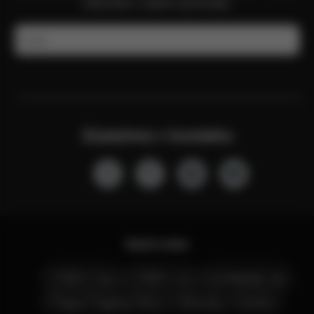
naleznete v našem zpravodaji.
E-mail
Zůstaňme v kontaktu
Quick Links
CYBEX Club
CYBEX Live
Kontaktujte nás
Prague Flagship Store
Obchody
Kariéra