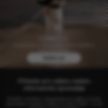
Zaregistrujte se zdarma ještě dnes a zajistěte si
exkluzivní výhody.
Zjistěte více
Přihlaste se k odběru našeho
informačního zpravodaje
Zůstaňte v kontaktu a zaregistrujte se k odběru novinek,
nejnovějších nabídek a dalšího ze světa CYBEX – to vše