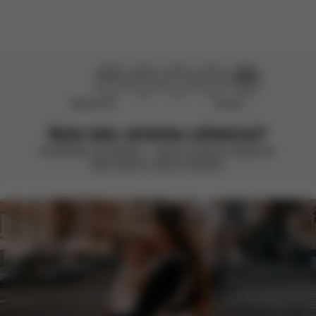
Nepomohlo
Skvělé
Byla tato stránka užitečná?
Ohodnoťte ji smajlíkem – vždy se snažíme zlepšovat.
Vaše zpětná vazba je důležitá.