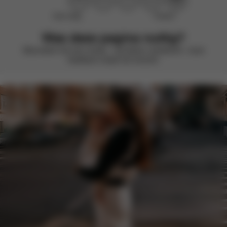
Niet nuttig
Perfect!
Was deze pagina nuttig?
Beoordeel met een smiley – we blijven verbeteren. Jouw
feedback maakt het verschil.