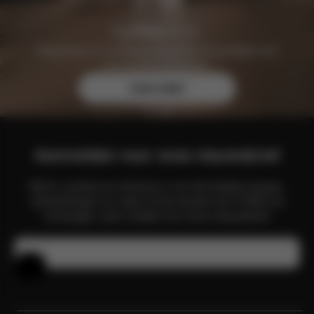
Registreer je vandaag nog gratis en profiteer van
exclusieve voordelen.
Lees meer
Aanmelden voor onze nieuwsbrief
Blijf in contact en schrijf je in om het laatste nieuws,
aanbiedingen en meer uit de wereld van CYBEX te
ontvangen, door middel van onze nieuwsbrief.
E-mail
Hulp en feedback