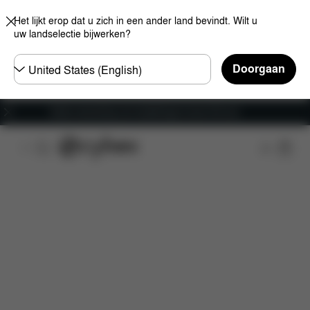
Het lijkt erop dat u zich in een ander land bevindt. Wilt u
uw landselectie bijwerken?
Selecteer
Doorgaan
land
Gratis verzending voor bestellingen boven 60 euro
Kenmerken
Afmetingen
Wat is inbegrepen?