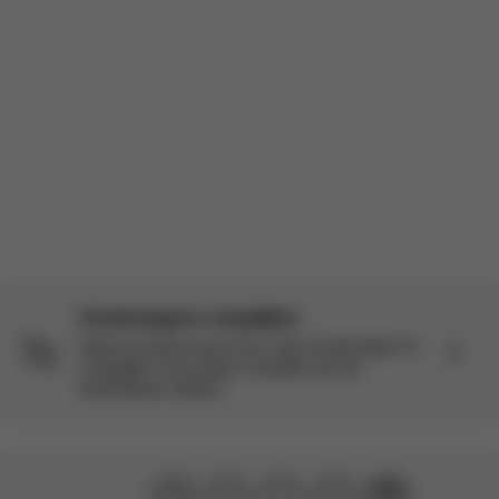
Beoordeeld Product:
Coya - Sepia Black (Rosegold Frame)
Vertaald van Engels door AWS
Bekijk origineel
Laad meer recensies
Kinderwagens vergelijken
Maak de beste keuze door deze kinderwagen te
vergelijken met andere modellen die we
beschikbaar hebben.