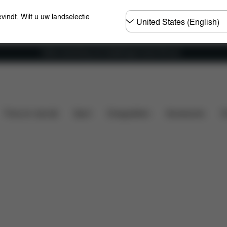
Selecteer
evindt. Wilt u uw landselectie
land
Gratis verzending voor bestellingen boven 60 euro
ken
Configuratie
Downloads
Onderdelen
Beo
Thuis en vrije tijd
Sport
Draagzakken
Accessoires
O