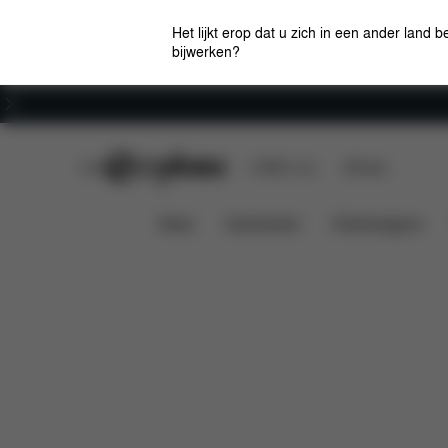
Het lijkt erop dat u zich in een ander land b
bijwerken?
Carrière
CYBEX Club
CYBEX Live
Winkels
Overzicht
Kenmer
Priam - Style Collection
News
Autostoelen
Kinderwagens