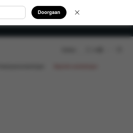
Doorgaan
Zoeken
NL
ordelingen
€1.499,85
ntwerpsamenwerkingen
Beperkte aanbiedingen