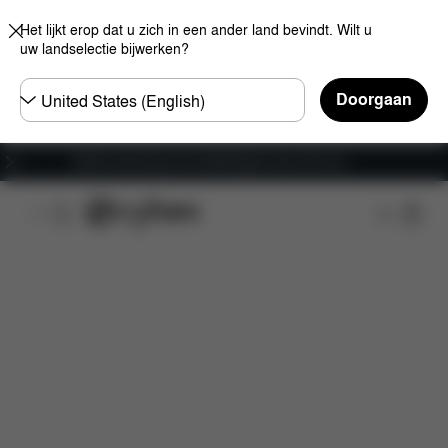
Het lijkt erop dat u zich in een ander land bevindt. Wilt u
uw landselectie bijwerken?
Selecteer
Doorgaan
land
Gratis verzending voor bestellingen boven 60 euro
Kenmerken
Afmetingen
Wat is inbegrepen?