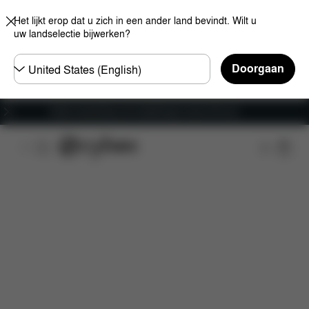
Het lijkt erop dat u zich in een ander land bevindt. Wilt u
uw landselectie bijwerken?
Selecteer
Doorgaan
land
Gratis verzending voor bestellingen boven 60 euro
Kenmerken
Afmetingen
Wat is inbegrepen?