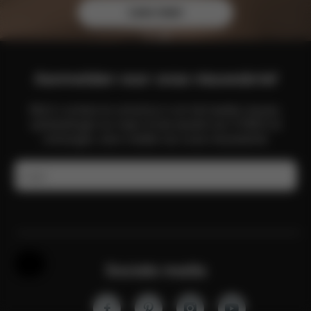
Lees meer
Aanmelden voor onze nieuwsbrief
Blijf in contact en schrijf je in om het laatste nieuws,
aanbiedingen en meer uit de wereld van CYBEX te
ontvangen, door middel van onze nieuwsbrief.
E-mail
Hulp en feedback
Sociale media