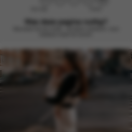
Niet nuttig
Perfect!
Was deze pagina nuttig?
Beoordeel met een smiley – we blijven verbeteren. Jouw
feedback maakt het verschil.