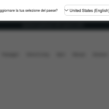
Selezionare
aggiornare la tua selezione del paese?
il
paese
Spedizione gratuita per ordini superiori ai 60 €.
ità auto
Misure
Che cosa include?
Da scaricare
Passeggini
Home & Living
Sport
Marsupi
Accessori