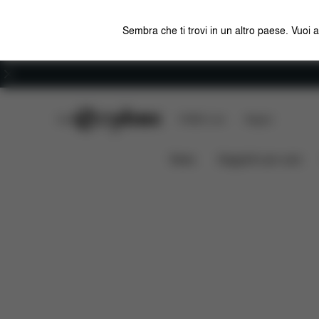
Sembra che ti trovi in un altro paese. Vuoi 
Carriera
CYBEX Club
CYBEX Live
Negozi
Solution B3 i-Fix
Caratteristiche
Compatibil
News
Seggiolini per auto