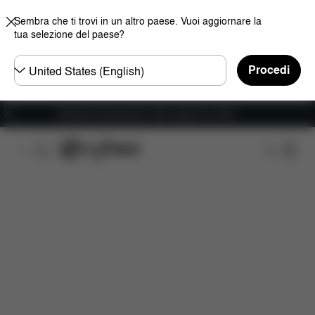
Sembra che ti trovi in un altro paese. Vuoi aggiornare la
tua selezione del paese?
Selezionare
Procedi
il
paese
Spedizione gratuita per ordini superiori ai 60 €.
Caratteristiche
Compatibilità auto
Installazione