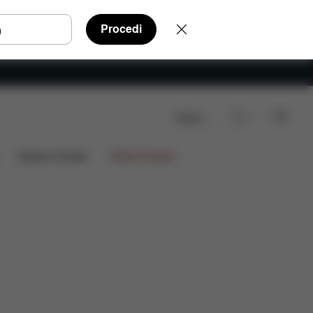
Procedi
Cerca
Da scaricare
Ricambi
Recensioni
Edizioni limitate
Offerte limitate