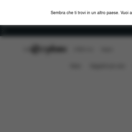
Sembra che ti trovi in un altro paese. Vuoi 
Carriera
CYBEX Club
CYBEX Live
Negozi
Caratteristiche
Compatibi
CLOUD G I-SIZE
News
Seggiolini per auto