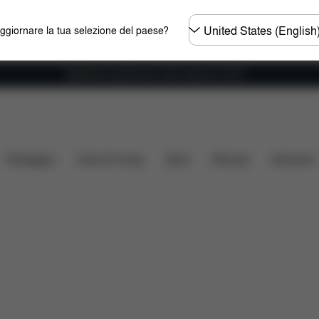
Selezionare
aggiornare la tua selezione del paese?
il
paese
Spedizione gratuita per ordini superiori ai 60 €.
lità auto
Installazione
Misure
Che cosa include?
Passeggini
Home & Living
Sport
Marsupi
Accessori