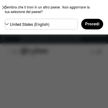
Sembra che ti trovi in un altro paese. Vuoi aggiornare la
tua selezione del paese?
Selezionare
Procedi
il
paese
Spedizione gratuita per ordini superiori ai 60 €.
Ricambi
Recensioni