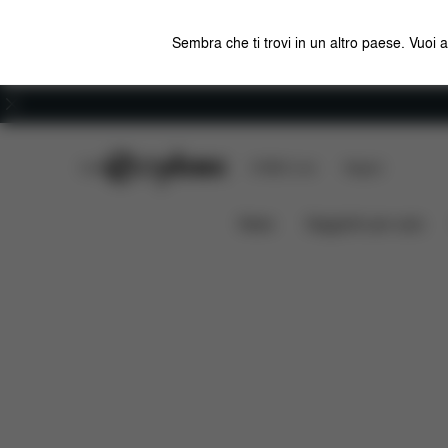
Sembra che ti trovi in un altro paese. Vuoi 
Carriera
CYBEX Club
CYBEX Live
Negozi
Caratteristiche
Misure
Che cosa 
AMYA
News
Seggiolini per auto