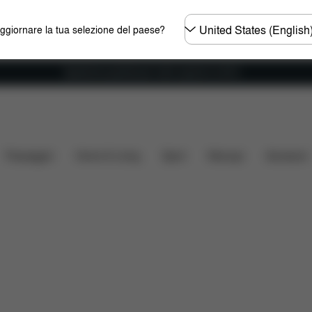
Selezionare
aggiornare la tua selezione del paese?
il
paese
Spedizione gratuita per ordini superiori ai 60 €.
include?
Da scaricare
FAQ
Ricambi
Recensio
Passeggini
Home & Living
Sport
Marsupi
Accessori