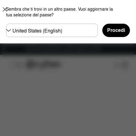
Sembra che ti trovi in un altro paese. Vuoi aggiornare la
tua selezione del paese?
Selezionare
Procedi
il
paese
Spedizione gratuita per ordini superiori ai 60 €.
Caratteristiche
Misure
Che cosa include?
D