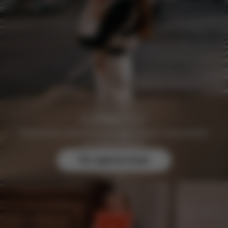
Registratevi gratuitamente oggi stesso e assicuratevi
vantaggi esclusivi.
Per saperne di più