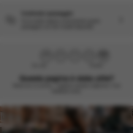
Confronta i passeggini
Fai la scelta migliore confrontando questo
passeggino con altri modelli disponibili.
Non utile
Perfetto!
Questa pagina è stata utile?
Valuta con un sorriso – vogliamo sempre migliorare. Il tuo
feedback conta.