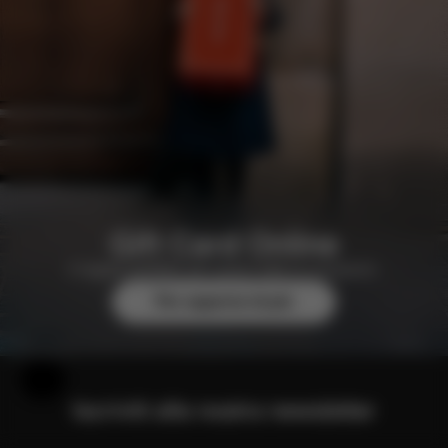
Gift Card Online
Il regalo perfetto per quasi tutte le occasioni.
Per saperne di più
Aiuto e feedback
Iscriviti alla nostra newsletter