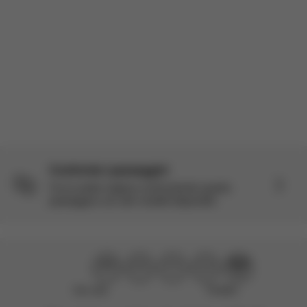
Prodotto Recensito:
Coya - Sepia Black (Rosegold Frame)
Tradotto da inglese da AWS
Vedi l'originale
Carica altre recensioni
Confronta i passeggini
Fai la scelta migliore confrontando questo
passeggino con altri modelli disponibili.
Non utile
Perfetto!