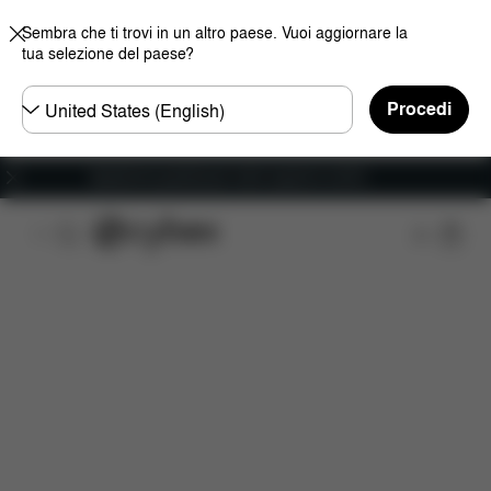
Sembra che ti trovi in un altro paese. Vuoi aggiornare la
tua selezione del paese?
Selezionare
Procedi
il
paese
Spedizione gratuita per ordini superiori ai 60 €.
Caratteristiche
Misure
Che cosa include?
D