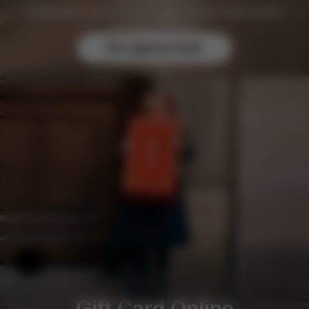
Registratevi gratuitamente oggi stesso e assicuratevi
vantaggi esclusivi.
Per saperne di più
Aiuto e feedback
Gift Card Online