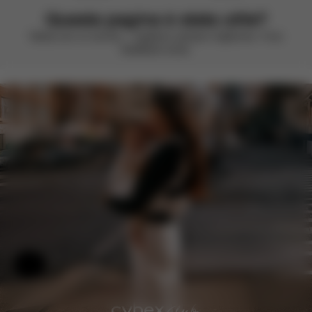
Questa pagina è stata utile?
Valuta con un sorriso – vogliamo sempre migliorare. Il tuo
feedback conta.
Aiuto e feedback