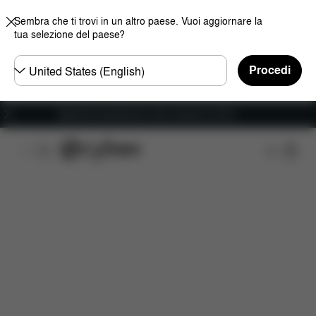
Sembra che ti trovi in un altro paese. Vuoi aggiornare la
tua selezione del paese?
Selezionare
Procedi
il
paese
Spedizione gratuita per ordini superiori ai 60 €.
Caratteristiche
Misure
Che cosa include?
D