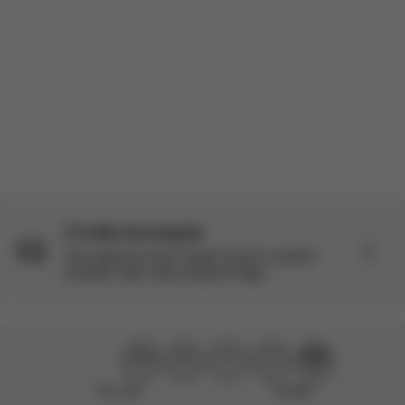
Prodotto Recensito:
Coya Carrier - noir
Tradotto da AWS
Vedi l'originale
Carica altre recensioni
C'è altro da scoprire
Vuoi saperne di più? Scopri di più su questo
prodotto nella nostra Explore Page.
Non utile
Perfetto!