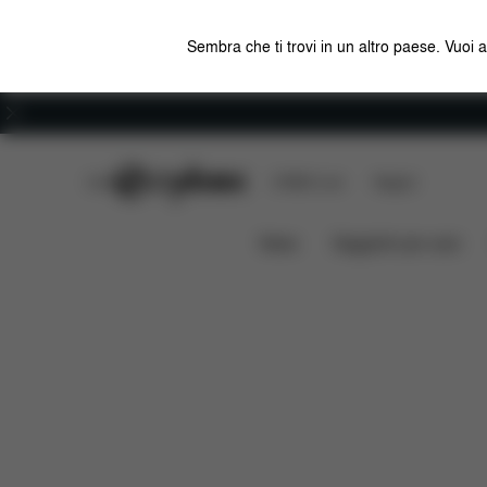
Sembra che ti trovi in un altro paese. Vuoi 
Carriera
CYBEX Club
CYBEX Live
Negozi
Misure
Ricambi
Recens
Borsa Shopper
News
Seggiolini per auto