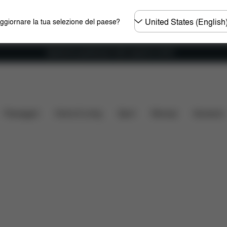
Selezionare
aggiornare la tua selezione del paese?
il
paese
Spedizione gratuita per ordini superiori ai 60 €.
ioni
Passeggini
Home & Living
Sport
Marsupi
Accessori