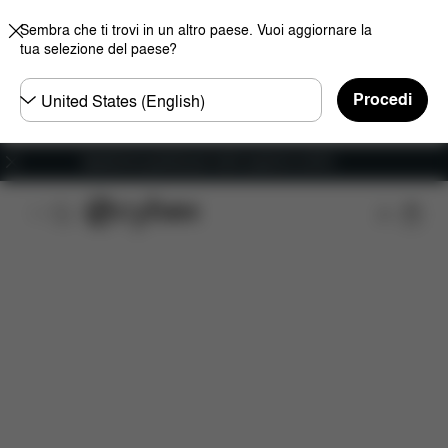
Sembra che ti trovi in un altro paese. Vuoi aggiornare la
tua selezione del paese?
Selezionare
Procedi
il
paese
Spedizione gratuita per ordini superiori ai 60 €.
Ricambi
Recensioni