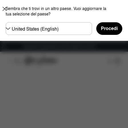
Sembra che ti trovi in un altro paese. Vuoi aggiornare la
tua selezione del paese?
Selezionare
Procedi
il
paese
Spedizione gratuita per ordini superiori ai 60 €.
Da scaricare
Ricambi
Recensioni