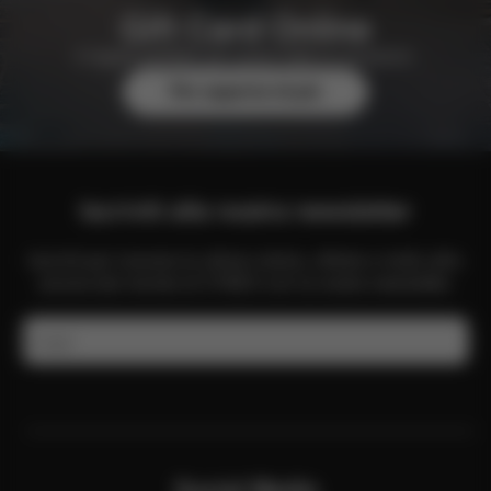
Gift Card Online
Il regalo perfetto per quasi tutte le occasioni.
Per saperne di più
Iscriviti alla nostra newsletter
Iscriviti per ricevere le ultime notizie, offerte e molto altro
ancora dal mondo di CYBEX con la nostra newsletter.
E-mail
Social Media