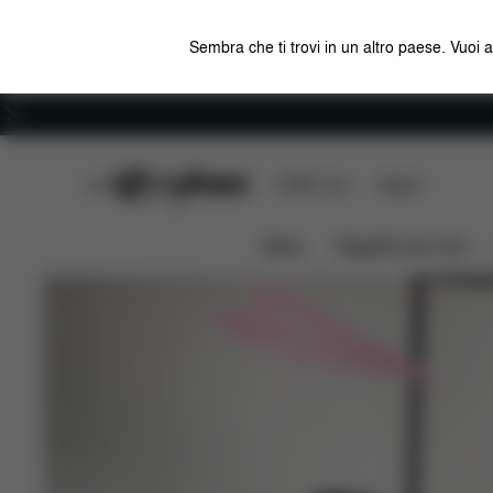
Sembra che ti trovi in un altro paese. Vuoi 
Carriera
CYBEX Club
CYBEX Live
Negozi
News
Seggiolini per auto