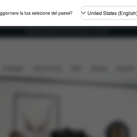
Selezionare
aggiornare la tua selezione del paese?
il
paese
Spedizione gratuita per ordini superiori ai 100 CHF
Passeggini
Home & Living
Sport
Marsupi
Accessori