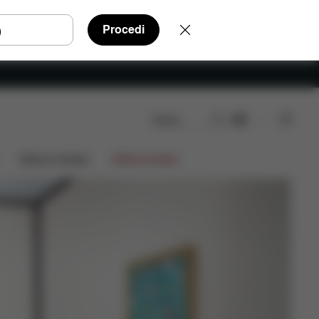
Procedi
Cerca
IT
Edizioni limitate
Offerte limitate