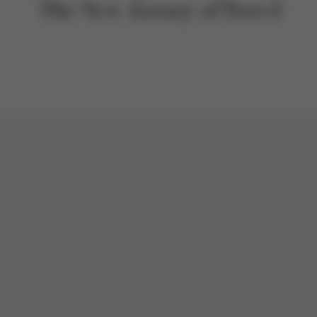
The New
Luxury
of Travel