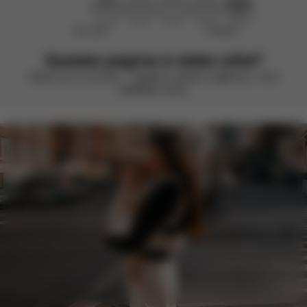
Non utile
Perfetto!
Questa pagina è stata utile?
Valuta con un sorriso – vogliamo sempre migliorare. Il tuo
feedback conta.