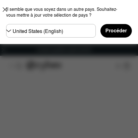
Il semble que vous soyez dans un autre pays. Souhaitez-
vous mettre à jour votre sélection de pays ?
Choisir
Procéder
un
pays
Livraison gratuite à partir de 60 €.
Caractéristiques
Dimensions
Éléments inclus