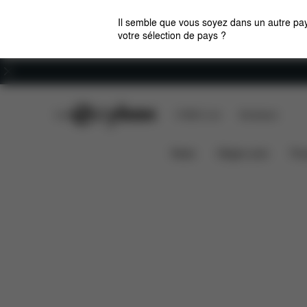
Il semble que vous soyez dans un autre pay
votre sélection de pays ?
Carrières
CYBEX Club
CYBEX Live
Boutiques
Caractéristiques
MELIO CARBON (2025)
News
Sièges auto
Pou