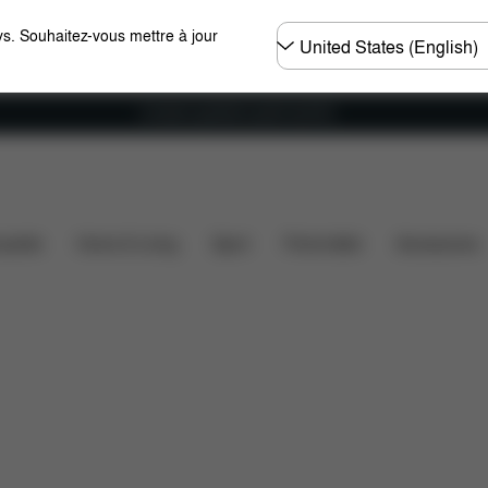
Choisir
s. Souhaitez-vous mettre à jour
un
pays
Livraison gratuite à partir de 60 €.
Dimensions
Éléments inclus
Téléchargements
F
ssette
Home & Living
Sport
Porte-bébé
Accessoires