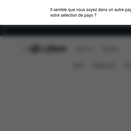
Il semble que vous soyez dans un autre pay
votre sélection de pays ?
Carrières
CYBEX Club
CYBEX Live
Boutiques
Éléments inclus
Télé
ZENO CYCLING KIT
News
Sièges auto
Pou