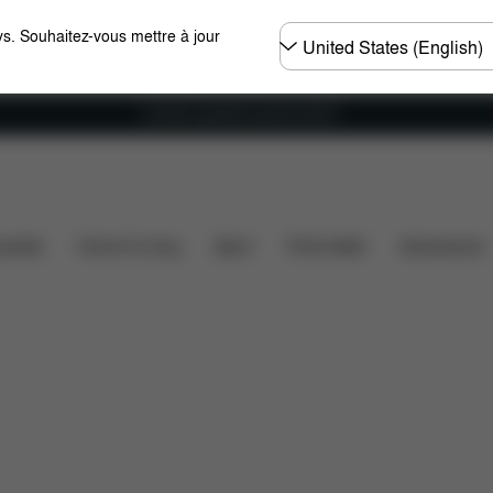
Choisir
s. Souhaitez-vous mettre à jour
un
pays
Livraison gratuite à partir de 60 €.
chargements
Pièces détachées
Avis
ssette
Home & Living
Sport
Porte-bébé
Accessoires