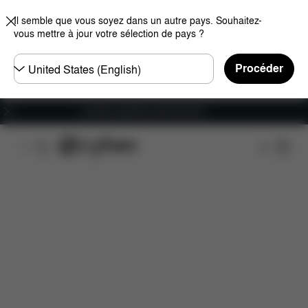
Il semble que vous soyez dans un autre pays. Souhaitez-
vous mettre à jour votre sélection de pays ?
Choisir
Procéder
un
pays
Livraison gratuite à partir de 60 €.
Caractéristiques
Compatibilité des voitures
Ins