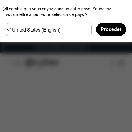
Il semble que vous soyez dans un autre pays. Souhaitez-
vous mettre à jour votre sélection de pays ?
Choisir
Procéder
un
pays
Livraison gratuite à partir de 60 €.
Caractéristiques
Dimensions
Éléments inclus