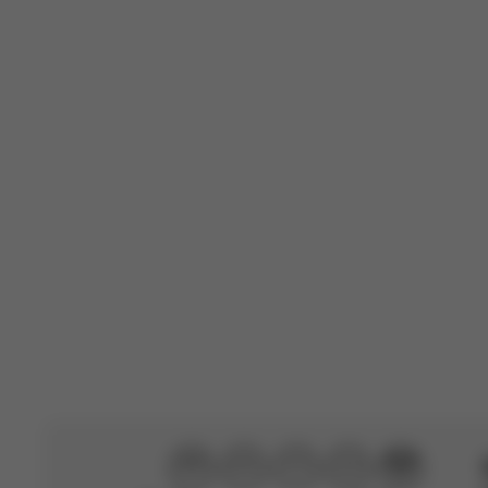
P
Davy S.
🇫🇷
Acheteur vérifié
Protection sim
B
Emanuela C.
🇮🇹
Acheteur vérifié
Parfait
Traduit par AWS
Vo