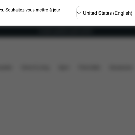
Choisir
s. Souhaitez-vous mettre à jour
un
pays
Livraison gratuite à partir de 60 €.
gements
Pièces détachées
Avis
ssette
Home & Living
Sport
Porte-bébé
Accessoires