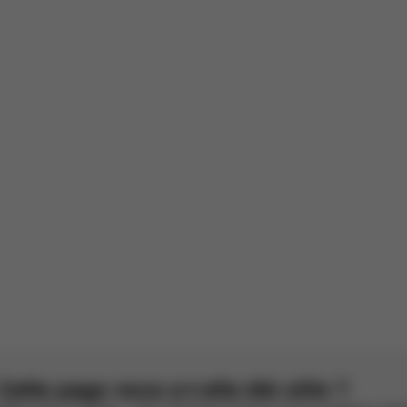
rotection simple à montée
ple à montée
arre pour Orfeo
ir l'original
1
2
3
4
5
Cette page vous a-t-elle été utile ?