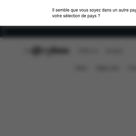
Il semble que vous soyez dans un autre pay
votre sélection de pays ?
Carrières
CYBEX Club
CYBEX Live
Boutiques
Téléchar
GARDE-CORPS ORFEO / LIBELLE
News
Sièges auto
Pou