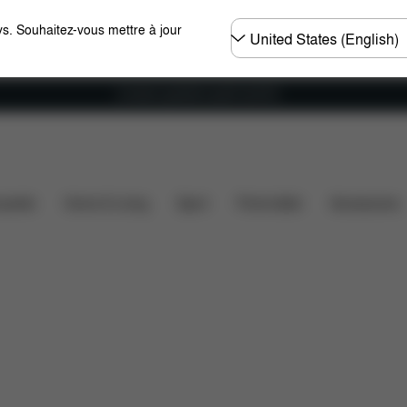
Choisir
s. Souhaitez-vous mettre à jour
un
pays
Livraison gratuite à partir de 60 €.
nsions
Éléments inclus
Téléchargements
FAQ
ssette
Home & Living
Sport
Porte-bébé
Accessoires