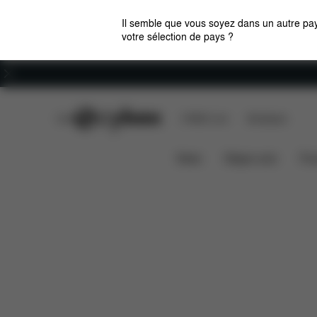
Il semble que vous soyez dans un autre pay
votre sélection de pays ?
Carrières
CYBEX Club
CYBEX Live
Boutiques
Caractéristiques
Dime
MELIO COT (2025)
News
Sièges auto
Pou