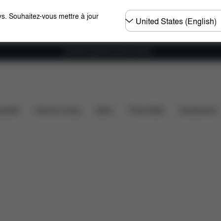
Choisir
s. Souhaitez-vous mettre à jour
un
pays
Livraison gratuite à partir de 60 €.
hargements
Pièces détachées
Avis
ssette
Home & Living
Sport
Porte-bébé
Accessoires