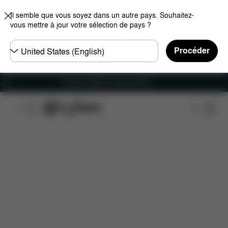
Il semble que vous soyez dans un autre pays. Souhaitez-
vous mettre à jour votre sélection de pays ?
Choisir
Procéder
un
pays
Livraison gratuite à partir de 60 €.
Caractéristiques
Compatibilité des voitures
Ins