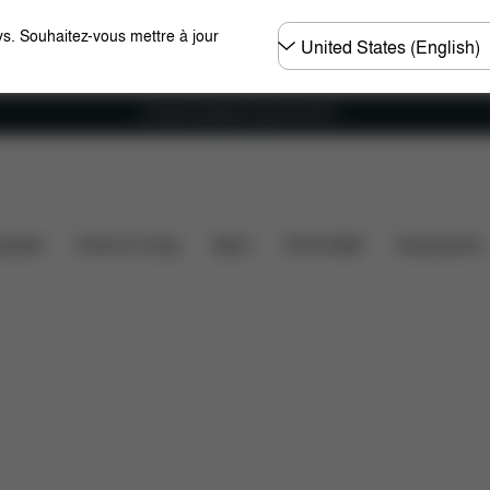
Choisir
s. Souhaitez-vous mettre à jour
un
pays
Livraison gratuite à partir de 60 €.
Dimensions
Éléments inclus
Téléchargements
F
ssette
Home & Living
Sport
Porte-bébé
Accessoires