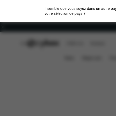
Il semble que vous soyez dans un autre pay
votre sélection de pays ?
Carrières
CYBEX Club
CYBEX Live
Boutiques
Caractéristiques
Nacelle Luxe Mios (2025)
News
Sièges auto
Pou