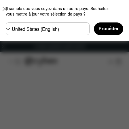
Il semble que vous soyez dans un autre pays. Souhaitez-
vous mettre à jour votre sélection de pays ?
Choisir
Procéder
un
pays
Livraison gratuite à partir de 60 €.
Caractéristiques
Dimensions
Éléments inclus