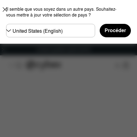
Il semble que vous soyez dans un autre pays. Souhaitez-
vous mettre à jour votre sélection de pays ?
Choisir
Procéder
un
pays
Livraison gratuite à partir de 60 €.
Dimensions
Pièces détachées
Avis